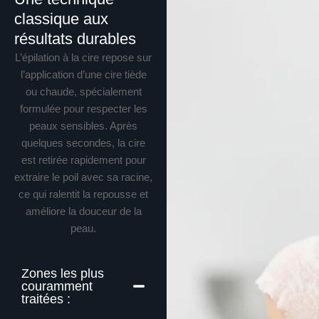
classique aux
résultats durables
L’épilation à la cire repose sur
l’application d’une cire tiède
ou chaude, spécialement
formulée pour respecter les
peaux sensibles. Après
quelques secondes, la cire
est retirée rapidement pour
extraire le poil avec sa racine,
ce qui ralentit la repousse et
améliore la douceur de la
peau.
Zones les plus
couramment
traitées :